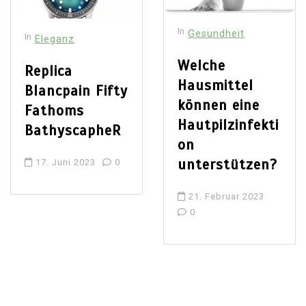
In
Gesundheit
In
Eleganz
Welche
Replica
Hausmittel
Blancpain Fifty
können eine
Fathoms
Hautpilzinfekti
BathyscapheR
on
unterstützen?
17. Juni 2023
0
21. Februar 2023
0