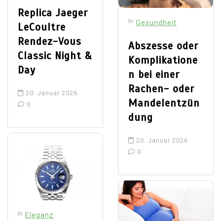
Replica Jaeger
In
Gesundheit
LeCoultre
Rendez-Vous
Abszesse oder
Classic Night &
Komplikatione
Day
n bei einer
Rachen- oder
20. Januar 2026
Mandelentzün
0
dung
20. Januar 2026
0
In
Eleganz