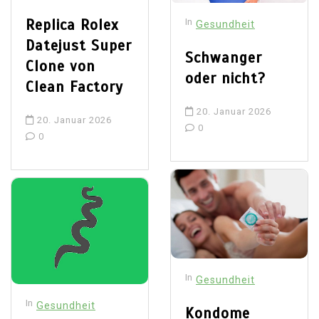
Replica Rolex
In
Gesundheit
Datejust Super
Schwanger
Clone von
oder nicht?
Clean Factory
20. Januar 2026
20. Januar 2026
0
0
In
Gesundheit
In
Gesundheit
Kondome