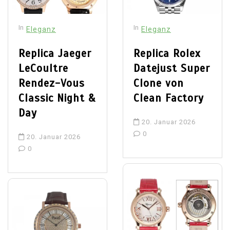
In
In
Eleganz
Eleganz
Replica Jaeger
Replica Rolex
LeCoultre
Datejust Super
Rendez-Vous
Clone von
Classic Night &
Clean Factory
Day
20. Januar 2026
0
20. Januar 2026
0