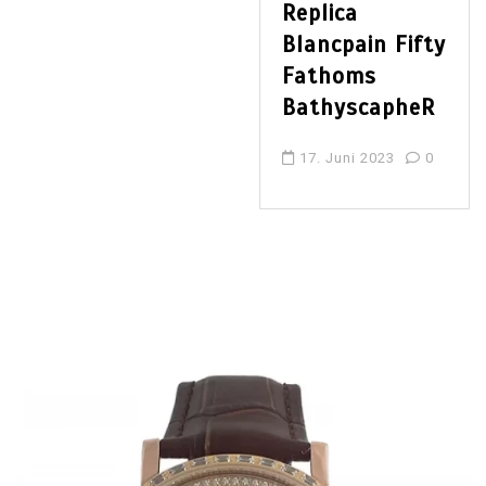
Replica
Blancpain Fifty
Fathoms
BathyscapheR
17. Juni 2023
0