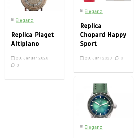
In
Eleganz
In
Eleganz
Replica
Replica Piaget
Chopard Happy
Altiplano
Sport
20. Januar 2026
28. Juni 2023
0
0
In
Eleganz