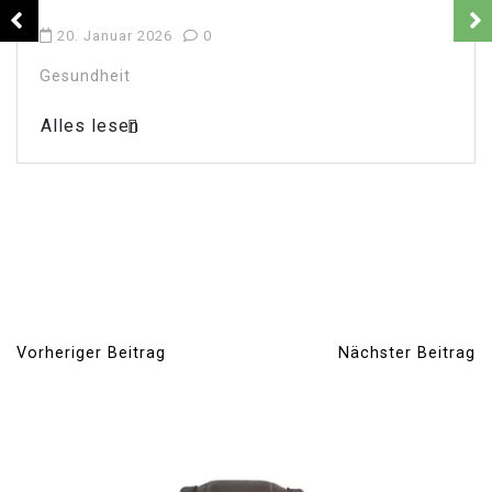
20. Januar 2026
0
Gesundheit
Alles lesen
Vorheriger Beitrag
Nächster Beitrag
B
e
i
t