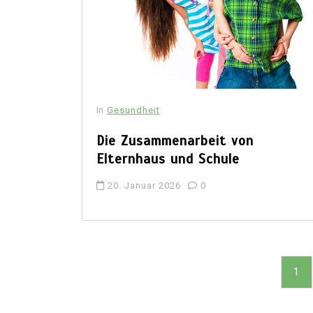
In
Gesundheit
Die Zusammenarbeit von
Elternhaus und Schule
20. Januar 2026
0
S
1
e
i