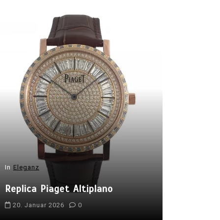
In
Eleganz
In
Eleganz
Replica F
Replica Piaget Altiplano
Island
20. Januar 2026
0
20. Januar