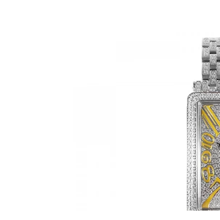
In
Eleganz
Replica Piaget Altiplano
20. Januar 2026
0