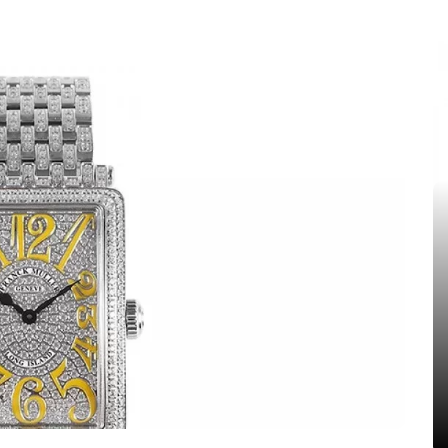
In
Eleganz
Replica Franck Muller Long
Island
20. Januar 2026
0