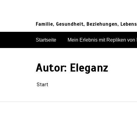
Zum
Inhalt
springen
Familie, Gesundheit, Beziehungen, Lebens
Startseite
Mein Erlebnis mit Repliken vo
Autor:
Eleganz
Start